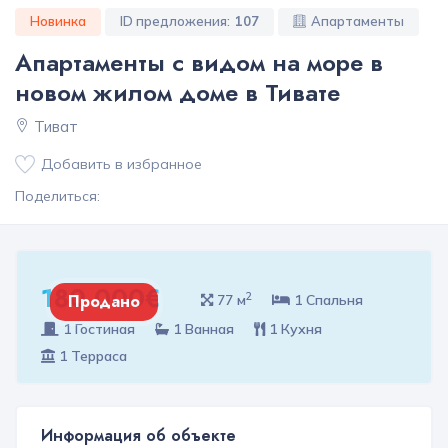
Новинка
ID предложения:
107
Апартаменты
Апартаменты с видом на море в
новом жилом доме в Тивате
Тиват
Добавить в избранное
Поделиться:
180 000€
2
Продано
77 м
1 Спальня
1 Гостиная
1 Ванная
1 Кухня
1 Терраса
Информация об объекте