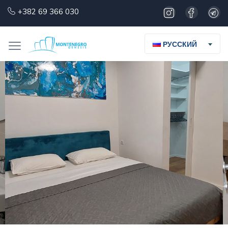
+382 69 366 030
РУССКИЙ