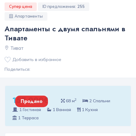
Супер цена
ID предложения:
255
Апартаменты
Апартаменты с двумя спальнями в
Тивате
Тиват
Добавить в избранное
Поделиться:
157 000€
2
Продано
68 м
2 Спальни
1 Гостиная
1 Ванная
1 Кухня
1 Терраса