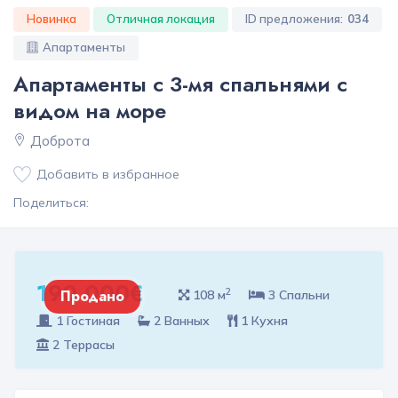
Новинка
Отличная локация
ID предложения:
034
Апартаменты
Апартаменты с 3-мя спальнями с
видом на море
Доброта
Добавить в избранное
Поделиться:
190 000€
2
Продано
108 м
3 Спальни
1 Гостиная
2 Ванных
1 Кухня
2 Террасы