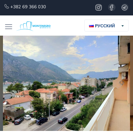
+382 69 366 030
РУССКИЙ